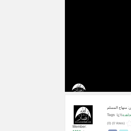
Tags ï¿½
جاهدة
(
0
) (
0 Votes
)
Member: