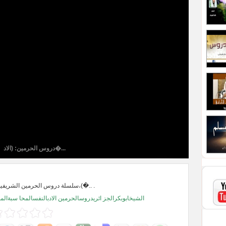
دروس الحرمين: (الاد�...
سلسلة دروس الحرمين الشريفين: منهاج المسلم،(�.. .
الشيخابوبكرالجز ائريدروسالحرمين الادبالنفسالمحا سبةالم