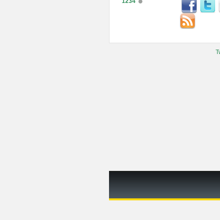
1234
T