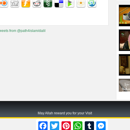
weets from @path4islam/dalil
May Allah reward you for your Visit
Path2islam.com
Facebook
Twitter
Pinterest
WhatsApp
Tumblr
Messenger