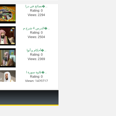
نصائح في درا�...
Rating: 0
اول صلاة الت�...
Views: 2294
Rating: 0
Views: 96032
الدرس 4 شرح م�...
Rating: 0
خطر الإباحية...
Views: 2504
Rating: 0
Views: 212065
أحكام و أنوا�...
Rating: 0
تواضع الشيخ �...
Views: 2369
Rating: 0
Views: 46873
تلاوة سورة ا�...
Rating: 0
هذه حالة الد�...
Views: 1420717
Rating: 0
Views: 4267
حكم تلوين ال�...
Rating: 0
Views: 139752