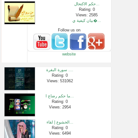
حكم الاكتحال...
Rating: 0
Views: 2585
بيان كيفية ي�...
Follow us on
Rating: 0
Views: 2477
حكم عدم التص�...
Rating: 0
website
Views: 184246
بداية كل عشق ...
Rating: 0
سورة البقرة ....
Views: 10132
Rating: 0
Views: 531062
يجلدون بعضهم...
Rating: 0
Views: 38965
ما حكم رضاع ا...
منهاج المسلم...
Rating: 0
Views: 2954
Rating: 0
Views: 91
الخشوع | لقاء...
Rating: 0
Views: 6494