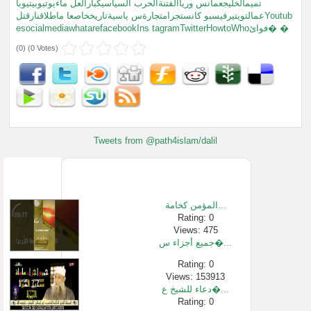
تميمالخليجعمانس ورياالفتنةالحرب السياسيكبارالعل ماءيوتيوبيتيوبا
عمالتويتيرفيسبو كانستجرامتجارةس ياسيةتاريخخاصعا ماطلاقنارقتلYoutub
esocialmediawhatarefacebookIns tagramTwitterHowtoWhoفوائ� �
(
0
) (
0 Votes
)
Tweets from @path4islam/dalil
المؤمن كخامة...
Rating: 0
Views: 475
جميع أجزاء س�...
Rating: 0
Views: 153913
دعاء للشيخ ع�...
Rating: 0