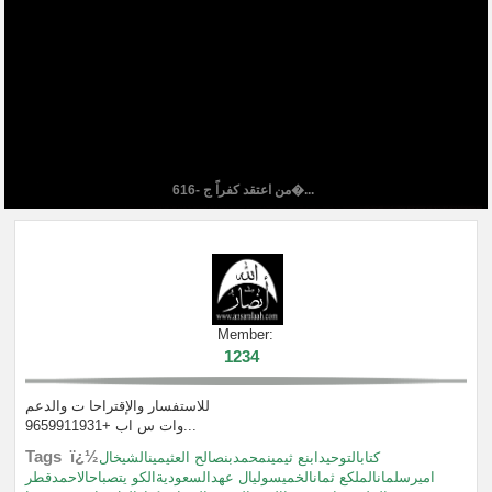
616- من اعتقد كفراً ج�...
Member:
1234
للاستفسار والإقتراحا ت والدعم
وات س اب +9659911931...
Tags ï¿½
كتابالتوحيدابنع ثيمينمحمدبنصالح العثيمينالشيخال
اميرسلمانالملكع ثمانالخميسوليال عهدالسعوديةالكو يتصباحالاحمدقطر