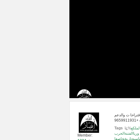
قتراحا ت والدعم
لملكع
Tags ï¿½
ورياالفتنةالحرب
Member:
ياسيةتاريخخاصعا