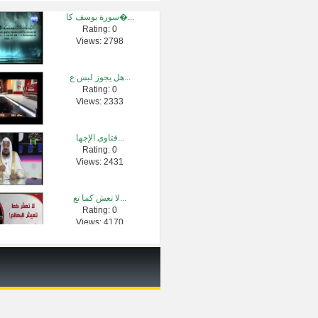
سورة يوسف كا�...
Rating: 0
شؤم الذنوب | �...
Views: 2798
Rating: 0
Views: 2511
هل يجوز لبس ع...
Rating: 0
أيهما أفضل ا�...
Views: 2333
Rating: 0
Views: 2351
فتاوى الإجها...
Rating: 0
اتق الله حيث�...
Views: 2431
Rating: 0
Views: 1788
لا تعش كما تع...
Rating: 0
حكم سماع الأ�...
Views: 4170
Rating: 0
Views: 17369
خطبة جمعة ال�...
Rating: 0
Views: 10830