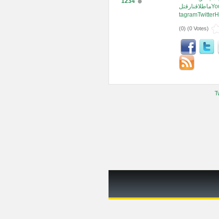
1234
ماطلاقنارقتلYoutub esocialmediawhatarefacebookIns
(
0
) (
0 Votes
)
T