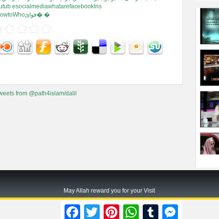
tagramTwitterHowtoWhoفوائ� �
weets from @path4islam/dalil
May Allah reward you for your Visit
Path2islam.com
Facebook
Twitter
Pinterest
WhatsApp
Tumblr
Messenger