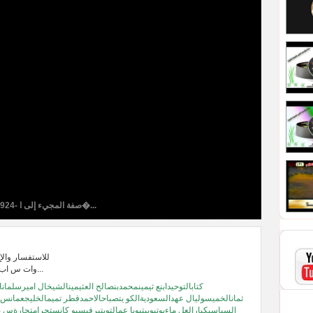
924- صفة المجيء إلى ا�...
للاستفسار والإ
وات س اب +9659911931...
كتابالتوحيدابنع ثيمينمحمدبنصالح العثيمينالشيخال اميرسلمانا
ثمانالخميسوليال عهدالسعوديةالكو يتصباحالاحمدقطر تميمالخليجعمانس 
السياسيكبارالعل ماءيوتيوبيتيوبا عمالتويتيرفيسبو كانستجرامتجارةس 