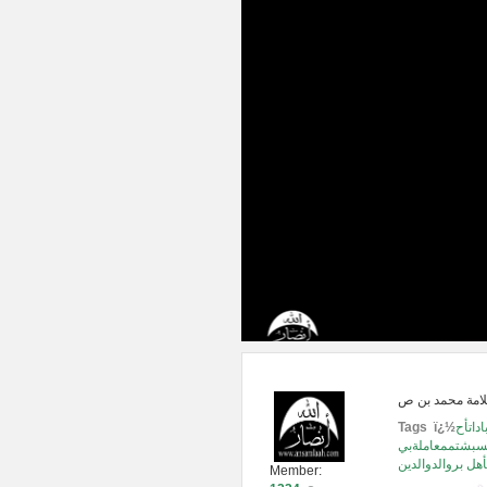
داتأح
Tags ï¿½
يسبشتممعاملةبي
هل بروالدوالدين
Member: