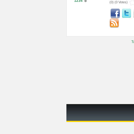
1234
(
0
) (
0 Votes
)
T