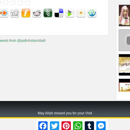
weets from @path4islam/dalil
May Allah reward you for your Visit
Path2islam.com
Facebook
Twitter
Pinterest
WhatsApp
Tumblr
Messenger