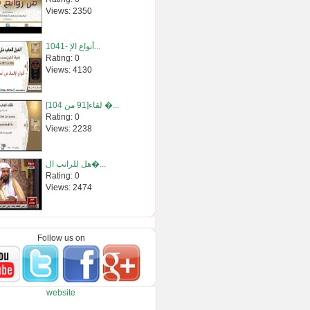
Views: 2350
1041- أنواع الإ...
Rating: 0
Views: 4130
لقاء[91 من 104] �...
Rating: 0
Views: 2238
هل للراتب ال�...
Rating: 0
Views: 2474
شرح باب الاع�...
Rating: 0
Follow us on
Views: 2363
أيها المبتلى...
website
Rating: 0
Views: 3029