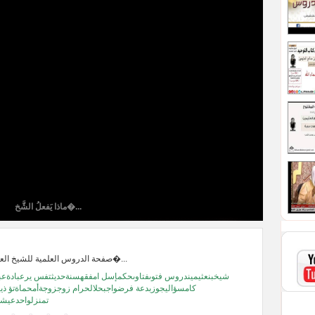
ماذا يَفعلُ الشَّخ�...
صفحة الدروس العلمية للشيخ العلامة محمد بن ص�...
شيخبنعثيميندروس فتوىفتاوىحكمإسل امفقهسنةحديثتفس يرعبادةعبا
كامسؤاليجوزبدعة فرضواجبحلالحرام زوجزوجةأمحماةتؤ ذ
تمنزلواحدعيشأ