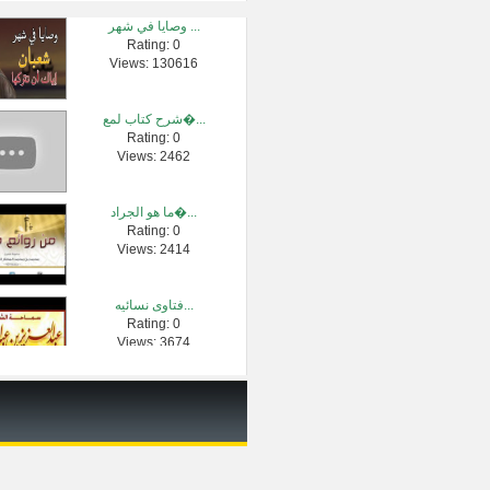
وصايا في شهر ...
Rating: 0
فضل الصبر وأ�...
Views: 130616
Rating: 0
Views: 245984
شرح كتاب لمع�...
Rating: 0
ستسمع هذه ال�...
Views: 2462
Rating: 0
Views: 364787
ما هو الجراد�...
Rating: 0
حكم زكاة الع�...
Views: 2414
Rating: 0
Views: 2542
فتاوى نسائيه...
Rating: 0
سورة الرحمن �...
Views: 3674
Rating: 0
Views: 3056
الشيخ ابو بك�...
Rating: 0
Views: 222999