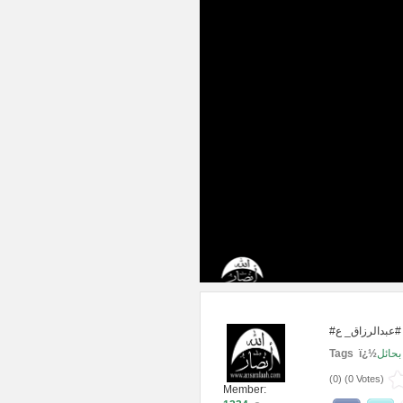
Tags ï¿½
بحائل
(
0
) (
0 Votes
)
Member: