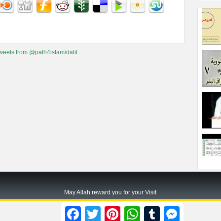
weets from @path4islam/dalil
May Allah reward you for your Visit
Path2islam.com
Facebook
Twitter
Pinterest
WhatsApp
Tumblr
Messenger