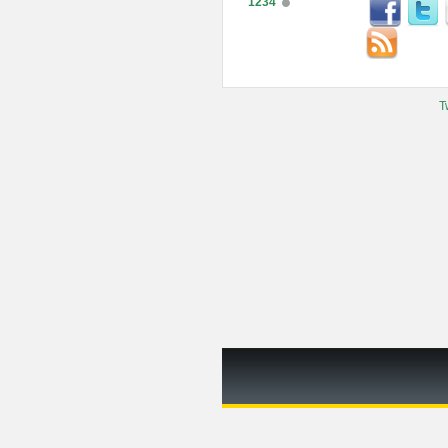
1234
T