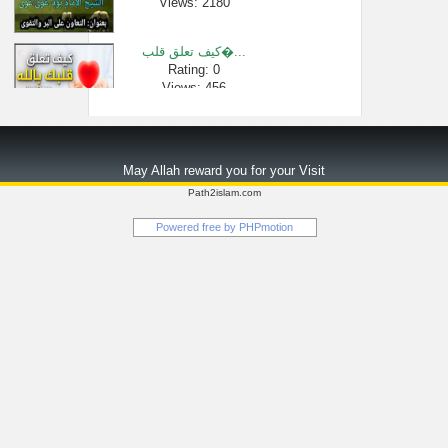
Views: 2180
كيف تعلق قلب�...
Rating: 0
Views: 456
هل يغسَّل ال�...
Rating: 0
May Allah reward you for your Visit
Views: 2570
Path2islam.com
تساؤلات قرآن...
Powered free by
PHPmotion
Rating: 0
Views: 456187
أسباب السعاد...
Rating: 0
Views: 83320
لقاء[118 من 286] ...
Rating: 0
Views: 29215