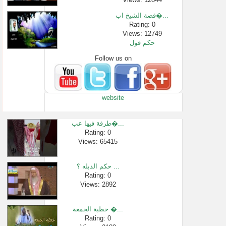
قصة الشيخ اب�...
Rating: 0
Views: 12749
حكم قول
Follow us on
Rating: 0
Views: 41019
الخليفة المأ...
Rating: 0
website
Views: 16994
أقسام ماء ال�...
Rating: 0
طرفة فيها عب�...
Views: 2701
Rating: 0
Views: 65415
تفريق البعض �...
Rating: 0
Views: 2210
حكم الدبله ؟ ...
موقف مؤثر لل...
Rating: 0
Views: 2892
Rating: 0
Views: 93636
خطبة الجمعة �...
Rating: 0