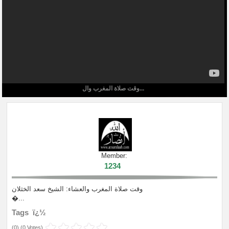
وقت صلاة المغرب وال...
Member:
1234
وقت صلاة المغرب والعشاء: الشيخ سعد الخثلان
�...
Tags ï¿½
(
0
) (
0 Votes
)