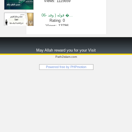
Views: 1115659
06- قوله ( وقد �...
Rating: 0
Views: 13786
ما هي البدعة ...
Rating: 0
May Allah reward you for your Visit
Views: 13075
Path2islam.com
الشيخ فهد ال�...
Powered free by
PHPmotion
Rating: 0
Views: 19338
الإسبال الشي...
Rating: 0
Views: 2612
السيرة النبو...
Rating: 0
Views: 5952