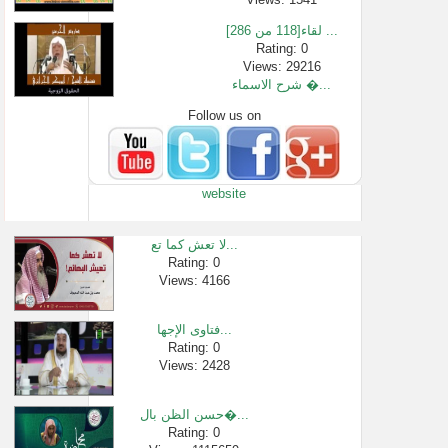
لقاء[118 من 286] ...
Rating: 0
Views: 29216
شرح الاسماء �...
Follow us on
Rating: 0
Views: 1500
الخنثى وحكم �...
Rating: 0
website
Views: 2560
بشرى سارة لل...
Rating: 0
لا تعش كما تع...
Views: 889311
Rating: 0
Views: 4166
تأثر الطلاب �...
Rating: 0
Views: 2558
فتاوى الإجها...
كيف تتخلص من ...
Rating: 0
Views: 2428
Rating: 0
Views: 440697
حسن الظن بال�...
Rating: 0