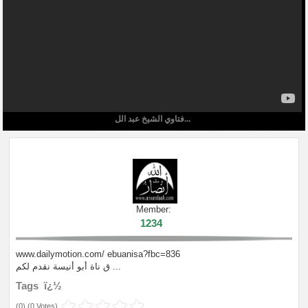
فتاوي الشيخ عبد الل...
Member:
1234
www.dailymotion.com/ ebuanisa?fbc=836
ق ناة أبو أنيسة نقدم لكم ...
Tags ï¿½
(
0
) (
0 Votes
)