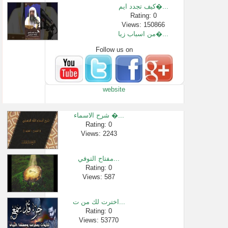
كيف تجدد ايم�...
Rating: 0
Views: 150866
من اسباب زيا�...
Follow us on
Rating: 0
Views: 172398
أحكام الطلاق...
Rating: 0
website
Views: 3576
[548 -595] توجيه �...
Rating: 0
شرح الاسماء �...
Views: 1710
Rating: 0
Views: 2243
سورة البقرة �...
Rating: 0
Views: 3904911
مفتاح التوفي...
ما الدليل عل�...
Rating: 0
Views: 587
Rating: 0
Views: 2389
اخترت لك من ت...
Rating: 0
Views: 53770