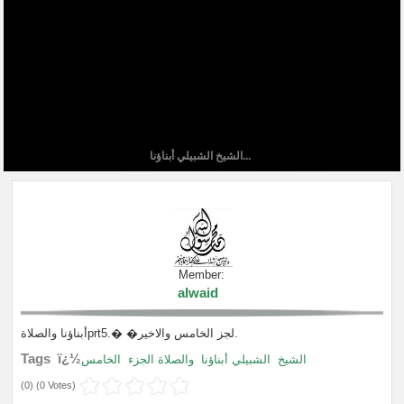
الشيخ الشبيلي أبناؤنا...
Member:
alwaid
أبناؤنا والصلاةprt5.� �لجز الخامس والاخير.
Tags ï¿½
الشيخ
الشبيلي أبناؤنا
والصلاة الجزء
الخامس
(
0
) (
0 Votes
)