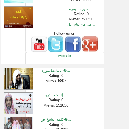
سورة البقرة ...
Rating: 0
Views: 791350
هل من ينام عل...
Follow us on
Rating: 0
Views: 2880
بشرى للصابري...
Rating: 0
website
Views: 171708
شرح اسماء ال�...
Rating: 0
تأملات(سورة �...
Views: 2306
Rating: 0
Views: 5897
الدين لب خال�...
Rating: 0
Views: 6653
إذا كنت تريد ...
هل للأسماء أ�...
Rating: 0
Views: 251636
Rating: 0
Views: 1607
كلمة الشيخ ص�...
Rating: 0