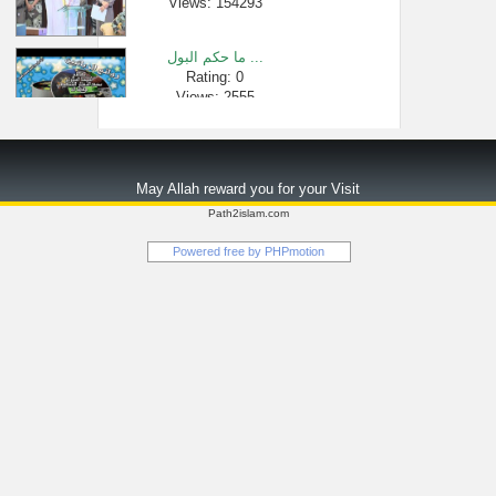
Views: 154293
ما حكم البول ...
Rating: 0
Views: 2555
خطبة الجمعة �...
Rating: 0
May Allah reward you for your Visit
Views: 2180
Path2islam.com
ما صحة حديث ق...
Powered free by
PHPmotion
Rating: 0
Views: 2849
"بيان كيفية إ...
Rating: 0
Views: 3269
نصيحة بليغة �...
Rating: 0
Views: 54409