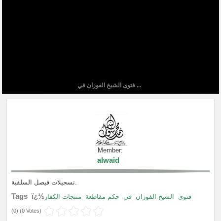
فتوى الشيخ الفوزان في ...
Member:
alwaid
تسجيلات فيصل السلفية.
Tags ï¿½
فتوى
الشيخ الفوزان
في
حكم مقاطعة
منتجات الكفار
(
0
) (
0 Votes
)