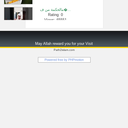
مالحكمة من ف�...
Rating: 0
Views: 65551
شرح الاسماء �...
Rating: 0
May Allah reward you for your Visit
Views: 3233
Path2islam.com
تأملات(سورة �...
Powered free by
PHPmotion
Rating: 0
Views: 5051
عن قراءة ورك�...
Rating: 0
Views: 2419
في رمضان هل أ...
Rating: 0
Views: 2602