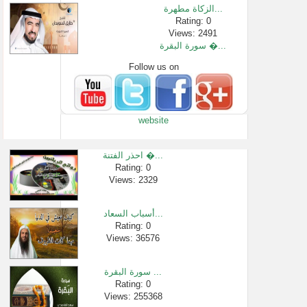
الزكاة مطهرة...
Rating: 0
Views: 2491
سورة البقرة �...
Follow us on
Rating: 0
Views: 14437196
شراء منزل من ...
Rating: 0
website
Views: 2386
عن النهي عن ا...
Rating: 0
احذر الفتنة �...
Views: 2574
Rating: 0
Views: 2329
المسبوق بركع...
Rating: 0
Views: 2720
أسباب السعاد...
كيف يكون الت�...
Rating: 0
Views: 36576
Rating: 0
Views: 915273
سورة البقرة ...
Rating: 0
Views: 255368