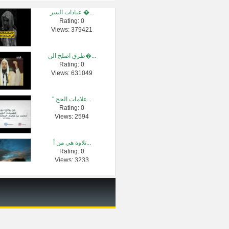
عبادات السر �...
Rating: 0
الدرس 1 شرح م�...
Views: 379421
Rating: 0
Views: 2439
طرق اصلح الن�...
Rating: 0
توفيت وفي بط�...
Views: 631049
Rating: 0
Views: 2700
" علامات الحج...
Rating: 0
وقفات مع سور�...
Views: 2594
Rating: 0
Views: 896085
تلاوة هي من أ...
Rating: 0
هل يجوز تقبي�...
Views: 3233
Rating: 0
Views: 23749
حكم زكاة الع�...
Rating: 0
Views: 3429