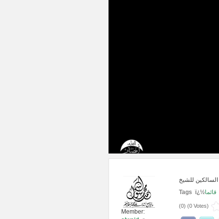
Tags ï¿½
قائما
(
0
) (
0 Votes
)
Member: