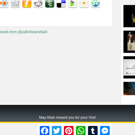
weets from @path4islam/dalil
May Allah reward you for your Visit
Path2islam.com
Facebook
Twitter
Pinterest
WhatsApp
Tumblr
Messenger