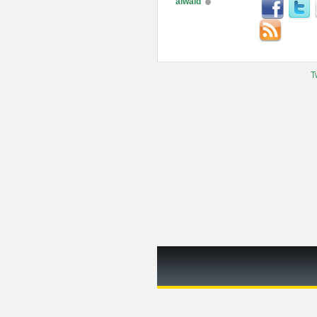
alwaid
T