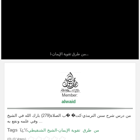
من طرق تقوية الإيمان-ا...
Member:
alwaid
من درس شرح سنن الترمذي-كت� �ب الصلاة(279) بارك الله في الشيخ
وفي علمه ونفع به ...
Tags ï¿½
من
طرق
تقوية الإيمان-الشيخ الشنقيطي
(
0
) (
0 Votes
)