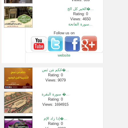
الخير كل الخ�...
Rating: 0
Views: 4650
سورة الفاتحة...
Follow us on
Rating: 0
Views: 4463
شرح اسم الله ...
Rating: 0
website
Views: 22462
ما حكم مصافح�...
Rating: 0
حُكم مَن نَس�...
Views: 2339
Rating: 0
Views: 9079
طالب علم يشك�...
Rating: 0
Views: 2842
سورة البقرة �...
إيّاكم ان تو�...
Rating: 0
Views: 1694915
Rating: 0
Views: 6470
إذا زاد الإم�...
Rating: 0