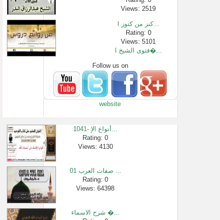
Views: 2519
كنز من كنوز ا...
Rating: 0
Views: 5101
فتوى الشيخ ا�...
Follow us on
Rating: 0
Views: 2427
حكم قول إن ش�...
Rating: 0
website
Views: 2822
إصدار جديد! س...
Rating: 0
1041- أنواع الإ...
Views: 3526886
Rating: 0
Views: 4130
رأي الشيخ عب�...
Rating: 0
Views: 3278
01 صفات العرب ...
دروس الحرمين...
Rating: 0
Views: 64398
Rating: 0
Views: 1561
شرح الاسماء �...