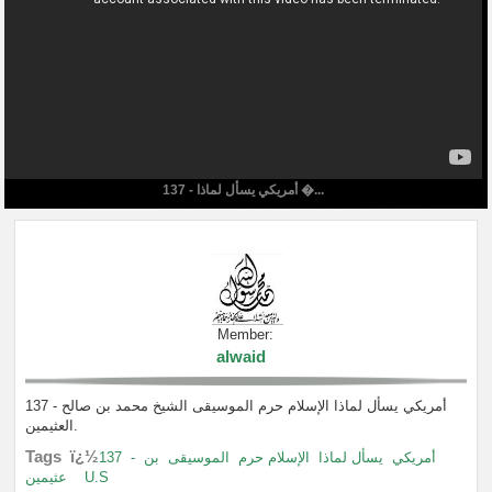
137 - أمريكي يسأل لماذا �...
Member:
alwaid
137 - أمريكي يسأل لماذا الإسلام حرم الموسيقى الشيخ محمد بن صالح
العثيمين.
Tags ï¿½
137
-
بن
الموسيقى
الإسلام حرم
يسأل لماذا
أمريكي
عثيمين
U.S