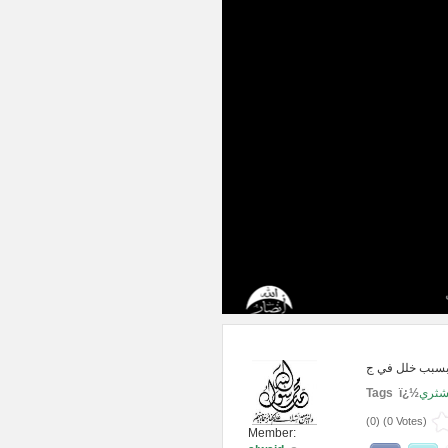
Tags ï¿½
شثري
(
0
) (
0 Votes
)
Member: