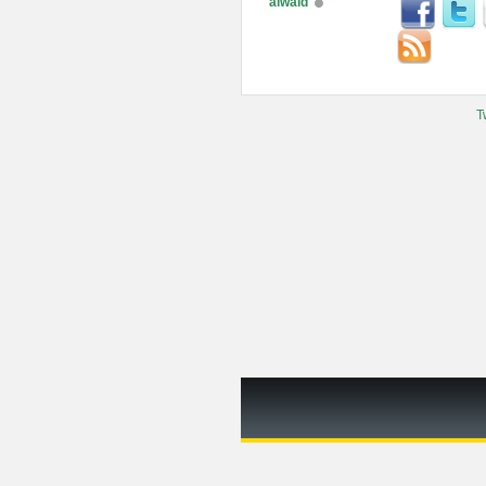
alwaid
T