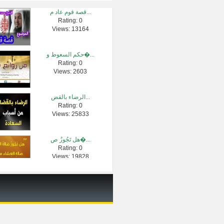
قصة قوم عاد م...
Rating: 0
سورة البقرة �...
Views: 13164
Rating: 0
Views: 4536086
حكم السعوط و�...
Rating: 0
عند اجتماع ا�...
Views: 2603
Rating: 0
Views: 2465
الرضاء بالقض...
Rating: 0
مراحل تكوين �...
Views: 25833
Rating: 0
Views: 2034
هل تَجُوزُ ص�...
Rating: 0
أعظم الوصايا...
Views: 19828
Rating: 0
Views: 15626
حول تأخير تق�...
Rating: 0
Views: 2255