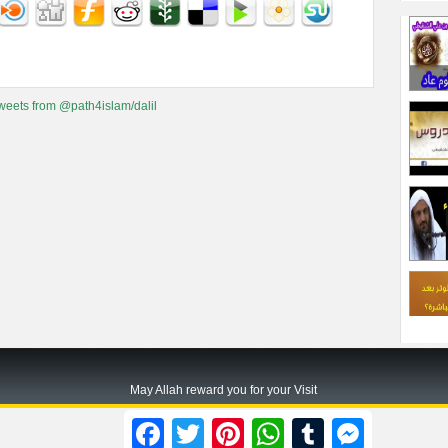
weets from @path4islam/dalil
May Allah reward you for your Visit
Path2islam.com
Facebook
Twitter
Pinterest
WhatsApp
Tumblr
Messenger