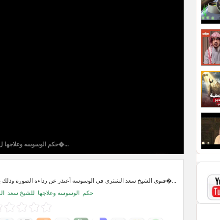
حكم الوسوسه وعلاجها ل�...
فتوى الشيخ سعد الشثري في الوسوسه أعتذر عن رداءة الصورة وذلك بسبب خلل في ج�...
حكم
الوسوسه وعلاجها
للشيخ سعد
ال