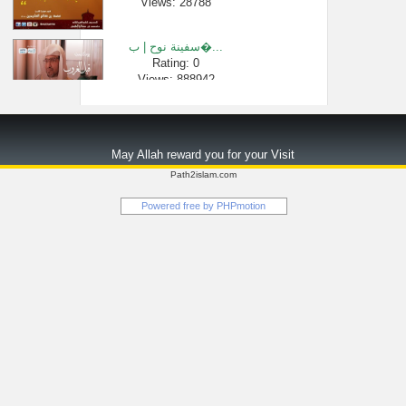
Views: 28788
سفينة نوح | ب�...
Rating: 0
Views: 888942
كيف اعلق قلب�...
Rating: 0
May Allah reward you for your Visit
Views: 827
Path2islam.com
لماذا يغفل ا�...
Powered free by
PHPmotion
Rating: 0
Views: 51442
الشك بخروج ب�...
Rating: 0
Views: 2446
شرح لمعة الا�...
Rating: 0
Views: 2529