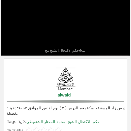
حكم الاكتحال الشيخ مح�...
Member:
alwaid
درس زاد المستنقع بمكة رقم الدرس ( ٢ ) يوم الاثنين الموافق ٧-٩-١٤٣١هـ :
فضيلة...
Tags ï¿½
حكم
الاكتحال الشيخ
محمد المختار الشنقيطي
(
0
) (
0 Votes
)