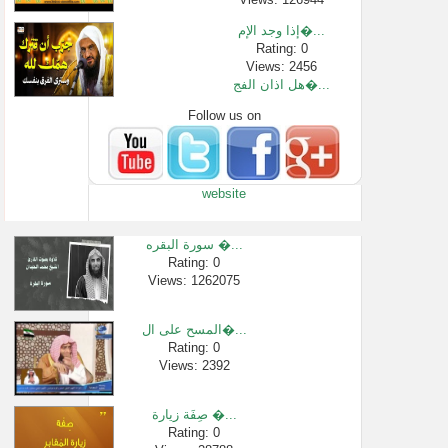
إذا وجد الإم�...
Rating: 0
Views: 2456
هل اذان الفج�...
Follow us on
Rating: 0
Views: 21111
صلاة الجماعة...
Rating: 0
website
Views: 4439
صلاة الاستخا...
Rating: 0
سورة البقره �...
Views: 418124
Rating: 0
Views: 1262075
من فوائد قصة ...
Rating: 0
Views: 3056
المسح على ال�...
كيف تضبط وتن�...
Rating: 0
Views: 2392
Rating: 0
Views: 602259
صِفَة زيارة �...
Rating: 0