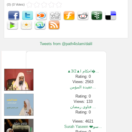
(
0
) (
0 Votes
)
Tweets from @path4islam/dalil
▲3/2▲احكام ا�...
Rating: 0
Views: 2563
عقيدة المؤمن...
Rating: 0
Views: 133
فتاوى رمضان ...
Rating: 0
Views: 4621
Surah Yaseen ❤️سو...
Rating: 0