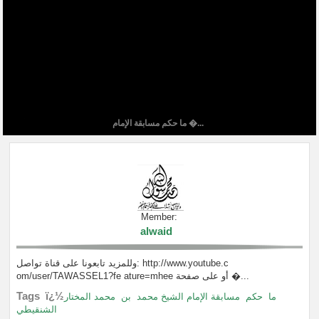
ما حكم مسابقة الإمام �...
Member:
alwaid
وللمزيد تابعونا على قناة تواصل: http://www.youtube.c
om/user/TAWASSEL1?fe ature=mhee أو على صفحة �...
Tags ï¿½
ما
حكم
مسابقة الإمام الشيخ محمد
بن
محمد المختار
الشنقيطي