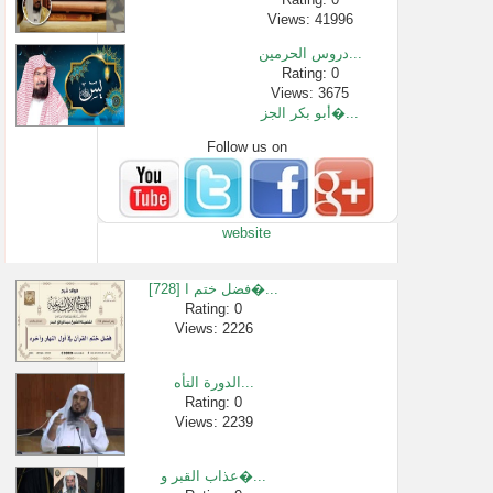
Views: 41996
دروس الحرمين...
Rating: 0
Views: 3675
أبو بكر الجز�...
Follow us on
Rating: 0
Views: 11
30- تفسير سورة...
Rating: 0
website
Views: 18
هل يردد الجُ�...
Rating: 0
[728] فضل ختم ا�...
Views: 3150
Rating: 0
Views: 2226
عقيدة المؤمن...
Rating: 0
Views: 87
الدورة التأه...
تفسير سورة ا�...
Rating: 0
Views: 2239
Rating: 0
Views: 901
عذاب القبر و�...