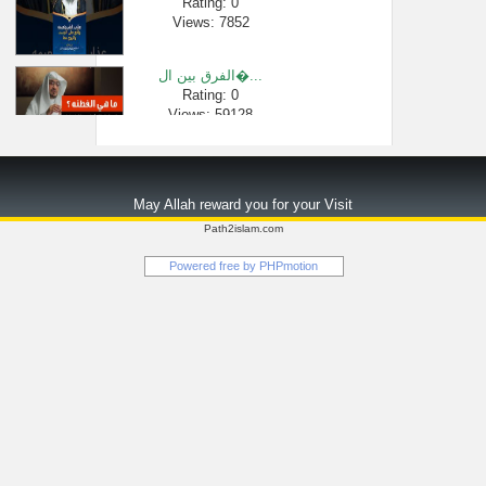
Rating: 0
Views: 7852
الفرق بين ال�...
Rating: 0
Views: 59128
حكم انتقال ا�...
Rating: 0
May Allah reward you for your Visit
Views: 2682
Path2islam.com
الشيخ عبدالل...
Powered free by
PHPmotion
Rating: 0
Views: 3369
شرح كتاب لمع�...
Rating: 0
Views: 2463
لقاء[12 من 12] م...
Rating: 0
Views: 33994