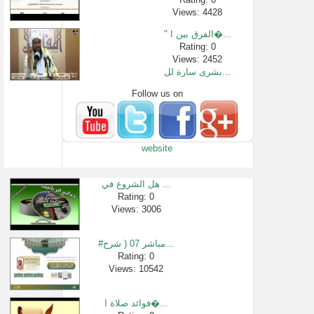
Views: 4428
" الفرق بين ا�...
Rating: 0
Views: 2452
بشرى سارة لل...
Follow us on
Rating: 0
Views: 889313
فرضية الزكاة...
Rating: 0
website
Views: 2392
كثرة الحلف ب�...
Rating: 0
هل الشروع في ...
Views: 3080
Rating: 0
Views: 3006
ستسمع هذه ال�...
Rating: 0
Views: 364785
#مباشر 07 ( شرح...
المواجهة الت...
Rating: 0
Views: 10542
Rating: 0
Views: 1475
فوائد صلاة ا�...