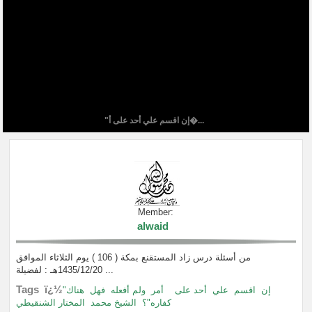
"إن اقسم علي أحد على أ�...
Member:
alwaid
من أسئلة درس زاد المستقنع بمكة ( 106 ) يوم الثلاثاء الموافق
1435/12/20هـ : لفضيلة ...
Tags ï¿½
"إن
اقسم
علي
أحد على
أمر
ولم أفعله
فهل
هناك
كفاره"؟
الشيخ محمد
المختار الشنقيطي