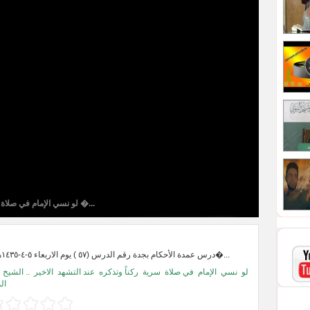
لو نسي الإمام في صلاة �...
درس عمدة الأحكام بجدة رقم الدرس (٥٧ ) يوم الاربعاء ٥-٤-١٤٣٥هـ : لفضيلة الشي�...
لو
نسي
الإمام
في صلاة
سرية
ركناً وتذكره
عند التشهد
الاخير
.. الشيخ
ال