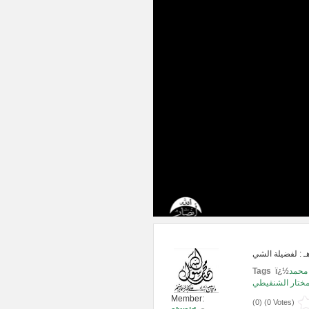
Tags ï¿½
محمد
مختار الشنقيطي
Member:
(
0
) (
0 Votes
)