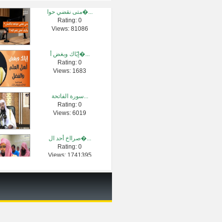
متى نقضي حوا�...
Rating: 0
الشيخ ناصر ا�...
Views: 81086
Rating: 0
Views: 199432
إيّاك وبغض أ�...
Rating: 0
دروس الحرمين...
Views: 1683
Rating: 0
Views: 10547
سورة الفاتحة...
Rating: 0
شرح عمدة الف�...
Views: 6019
Rating: 0
Views: 2389
صرااخ أحد ال�...
Rating: 0
مفتاح التوفي...
Views: 1741395
Rating: 0
Views: 607
تنبه : لا تقل ...
Rating: 0
Views: 2698335