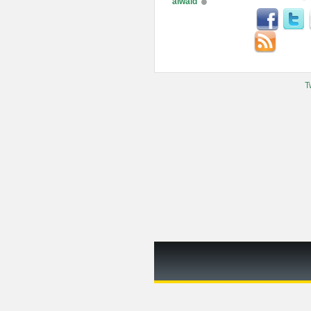
alwaid
T