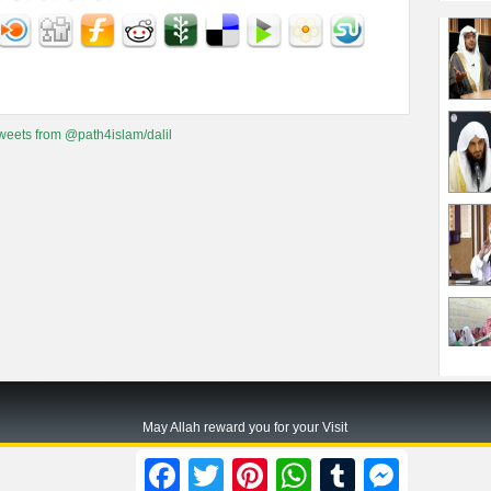
weets from @path4islam/dalil
May Allah reward you for your Visit
Path2islam.com
Facebook
Twitter
Pinterest
WhatsApp
Tumblr
Messenger