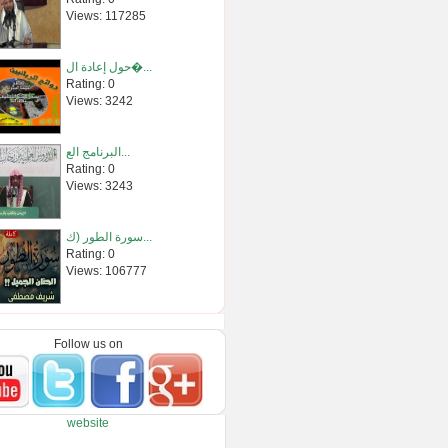
Views: 117285
حول إعادة ال�...
Rating: 0
Views: 3242
البرنامج الع...
Rating: 0
Views: 3243
سورة الطور (ك...
Rating: 0
Views: 106777
سجود السهو 1 -...
Rating: 0
Follow us on
Views: 3027
تأملات(سورة �...
website
Rating: 0
Views: 5228