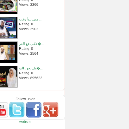
Views: 2266
متى يبدأ وقت ...
Rating: 0
Views: 2902
حكم دفع العر�...
Rating: 0
Views: 2564
هل يجوز النو�...
Rating: 0
Views: 895623
مقطع رائع/مف�...
Rating: 0
Follow us on
Views: 684
استقبال رمضا...
website
Rating: 0
Views: 112962