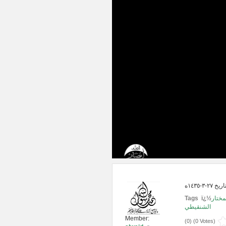
Tags ï¿½
مختار
الشنقيطي
Member:
(
0
) (
0 Votes
)