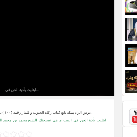
ابتليت بأذية الجن في ا...
درس الزاد بمكة تابع كتاب زكاة الحبوب والثمار رقمه ( ١٠٠ ) بتاريخ ٢٧-٣-١٤٣٥ه...
ابتليت
بأذية الجن
في
البيت
ما هي
نصيحتك
الشيخ محمد
بن
محمد ال