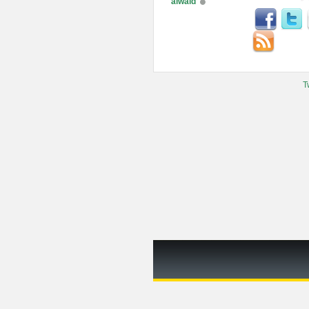
alwaid
T