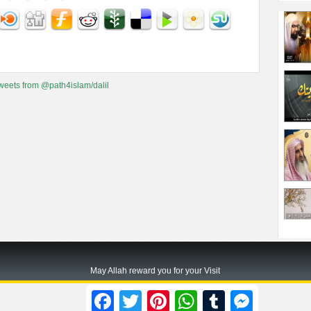
weets from @path4islam/dalil
May Allah reward you for your Visit
Path2islam.com
Facebook
Twitter
Pinterest
WhatsApp
Tumblr
Messenger