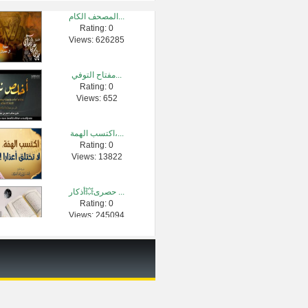
المصحف الكام...
Rating: 0
قراءة اذكار �...
Views: 626285
Rating: 0
Views: 2416
مفتاح التوفي...
Rating: 0
احرص على تغذ�...
Views: 652
Rating: 0
Views: 4287
اكتسب الهمة،...
Rating: 0
الشيخ عبدالر...
Views: 13822
Rating: 0
Views: 3160
حصرى💥أذكار ...
Rating: 0
تفصيل في الج�...
Views: 245094
Rating: 0
Views: 2731
حول الاعتكاف...
Rating: 0
Views: 2442