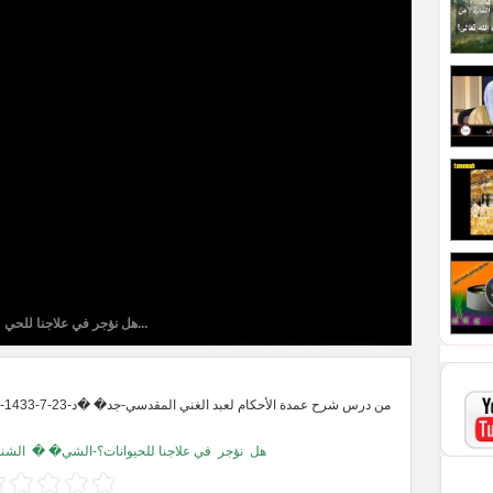
هل نؤجر في علاجنا للحي...
هل
نؤجر
في علاجنا للحيوانات؟-الشي� �
الشن