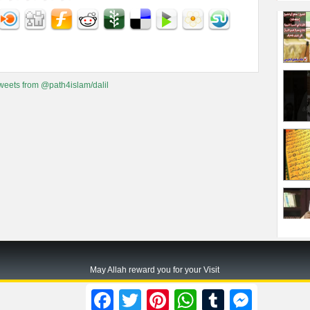
weets from @path4islam/dalil
May Allah reward you for your Visit
Path2islam.com
Facebook
Twitter
Pinterest
WhatsApp
Tumblr
Messenger