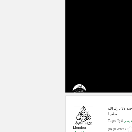
من درس شرح عمدة الأحكام لعبد الغني المقدسي-جد� �د-23-7-1433-جدة 39 بارك الله
في ا...
Tags ï¿½
قيطي
Member:
(
0
) (
0 Votes
)