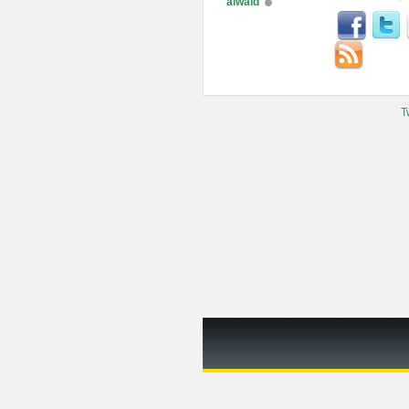
alwaid
T