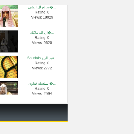
صالح آل الشي�...
Rating: 0
قصة موسى وفر�...
Views: 18029
Rating: 0
Views: 37905
ان لله ملائك�...
Rating: 0
( وظللنا عليك...
Views: 9620
Rating: 0
Views: 63969
Soudais عبد الرح...
Rating: 0
صلاة الفجر م�...
Views: 2772
Rating: 0
Views: 11408
سلسلة فتاوى �...
Rating: 0
قصة لقمان بأ�...
Views: 2564
Rating: 0
Views: 20351
الشيخ عبدالر...
Rating: 0
Views: 42270