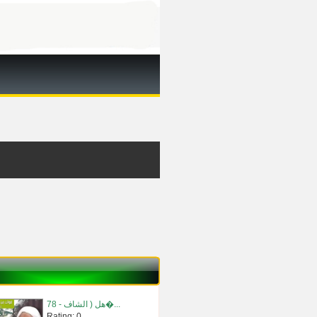
78 - هل ( الشاف�...
Rating: 0