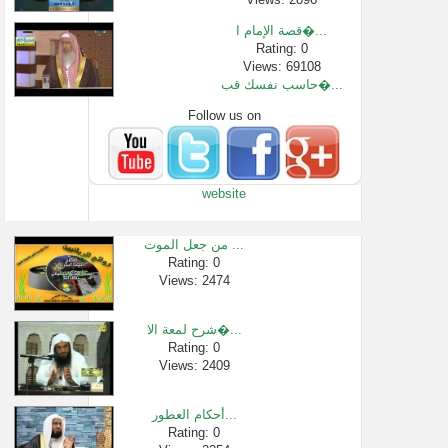
قصة الإمام ا�...
Rating: 0
Views: 69108
حاسب نفسك قب�...
Follow us on
Rating: 0
Views: 37305
صفة مسح المر�...
Rating: 0
website
Views: 2385
احذر! المعاص�...
Rating: 0
من جعل الموت ...
Views: 1123
Rating: 0
Views: 2474
الشيخ محمد ا�...
Rating: 0
Views: 2761
شرح لمعة الا�...
1354- المرابط و...
Rating: 0
Views: 2409
Rating: 0
Views: 2172
أحكام العطور...
Rating: 0