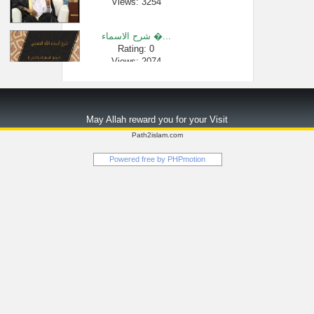
Views: 3254
شرح الاسماء �...
Rating: 0
Views: 2074
هل يجوز الاش�...
Rating: 0
May Allah reward you for your Visit
Views: 2511
Path2islam.com
في العناية ا�...
Powered free by
PHPmotion
Rating: 0
Views: 2502
حكم لبس عباي�...
Rating: 0
Views: 2450
عن النهي عن ا...
Rating: 0
Views: 2716