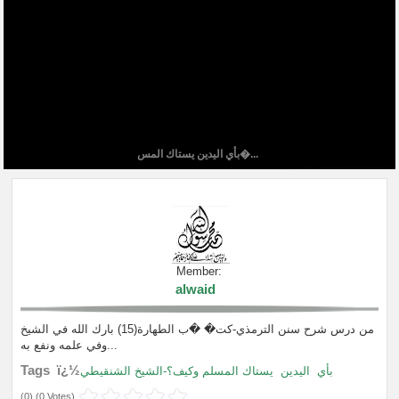
بأي اليدين يستاك المس�...
Member:
alwaid
من درس شرح سنن الترمذي-كت� �ب الطهارة(15) بارك الله في الشيخ
وفي علمه ونفع به...
Tags ï¿½
بأي
اليدين
يستاك المسلم وكيف؟-الشيخ الشنقيطي
(
0
) (
0 Votes
)