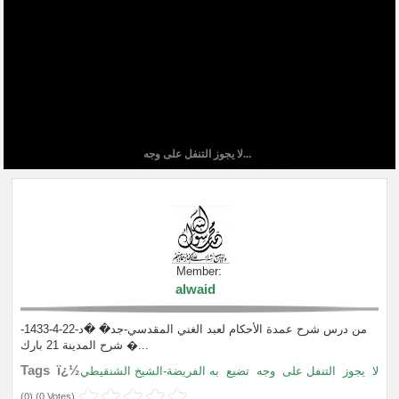
لا يجوز التنفل على وجه...
Member:
alwaid
من درس شرح عمدة الأحكام لعبد الغني المقدسي-جد� �د-22-4-1433-
شرح المدينة 21 بارك �...
Tags ï¿½
لا
يجوز
التنفل على
وجه
تضيع
به الفريضة-الشيخ الشنقيطي
(
0
) (
0 Votes
)