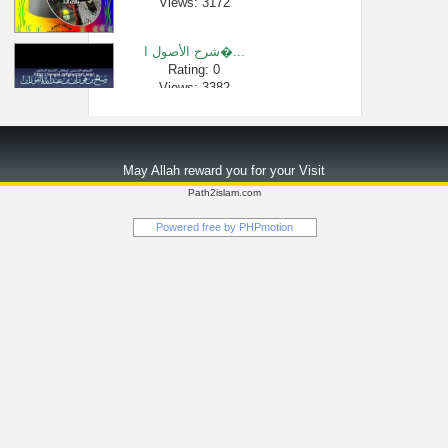
Views: 3172
شرح الأصول ا�...
Rating: 0
Views: 3382
[409 -850] إيمان �...
Rating: 0
May Allah reward you for your Visit
Views: 1491
Path2islam.com
الحديث الحاد...
Powered free by
PHPmotion
Rating: 0
Views: 11157
[894- 4717] رأيكم ...
Rating: 0
Views: 2642
لا تعذب نفسك ...
Rating: 0
Views: 221235