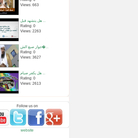
Views: 663
هل يتشهد قبل ...
Rating: 0
Views: 2263
جواز صبغ الش�...
Rating: 0
Views: 3627
هل يكفر صيام ...
Rating: 0
Views: 2613
هل يصلي رغيب�...
Rating: 0
Follow us on
Views: 2672
قصة موسى وال�...
website
Rating: 0
Views: 1003896