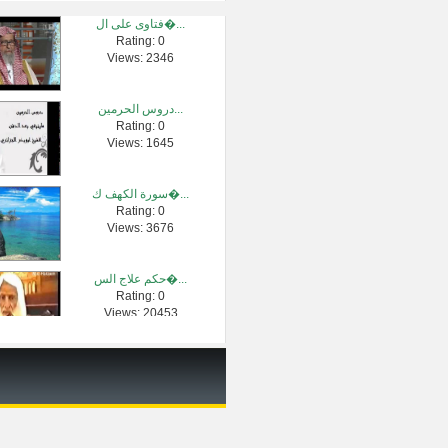
فتاوى على ال�...
Rating: 0
الألباني "حك�...
Views: 2346
Rating: 0
Views: 2235
دروس الحرمين...
Rating: 0
طارق السويدا...
Views: 1645
Rating: 0
Views: 2711
سورة الكهف ك�...
Rating: 0
سورة الحديد -...
Views: 3676
Rating: 0
Views: 3940
حكم علاج الس�...
Rating: 0
فتوى الشيخ أ�...
Views: 20453
Rating: 0
Views: 7381
7 - ما هي كفار�...
Rating: 0
Views: 3454