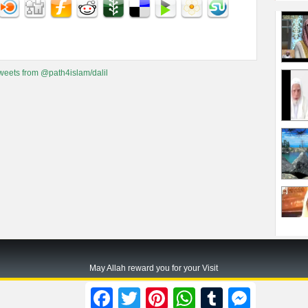
weets from @path4islam/dalil
May Allah reward you for your Visit
Path2islam.com
Facebook
Twitter
Pinterest
WhatsApp
Tumblr
Messenger