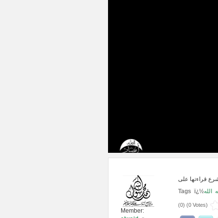
Tags ï¿½
الله
ه
(
0
) (
0 Votes
)
Member: