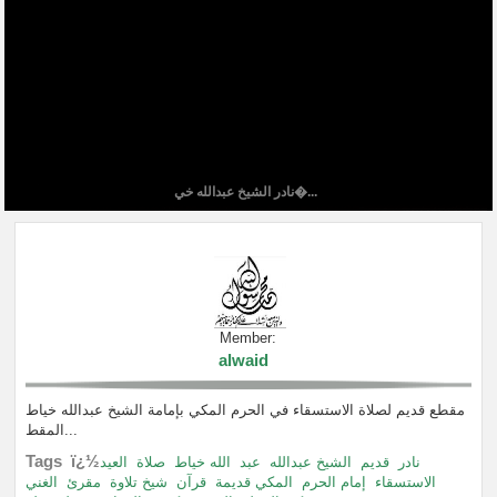
نادر الشيخ عبدالله خي�...
Member:
alwaid
مقطع قديم لصلاة الاستسقاء في الحرم المكي بإمامة الشيخ عبدالله خياط
المقط...
Tags ï¿½
نادر
قديم
الشيخ عبدالله
عبد
الله خياط
صلاة
العيد
الاستسقاء
إمام الحرم
المكي قديمة
قرآن
شيخ تلاوة
مقرئ
الغني