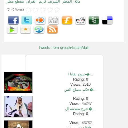
مكة
المطر
الشريف كريم
القران
مقطع مطر
(
0
) (
0 Votes
)
Tweets from @path4islam/dalil
خروج بقايا ا�...
Rating: 0
Views: 2510
حكم سماع الش�...
Rating: 0
Views: 45247
شرح مقدمة ال�...
Rating: 0
Views: 43732
قاعدة مهمة م�...