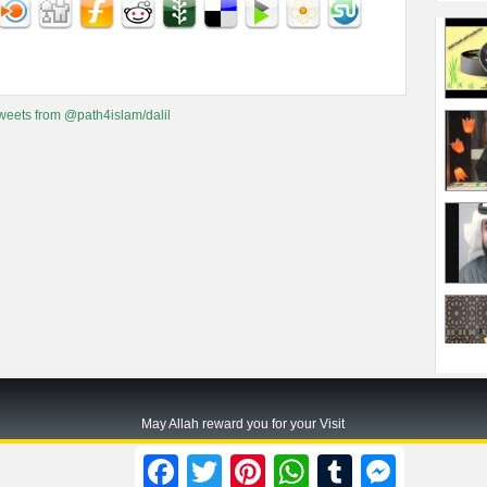
weets from @path4islam/dalil
May Allah reward you for your Visit
Path2islam.com
Facebook
Twitter
Pinterest
WhatsApp
Tumblr
Messenger