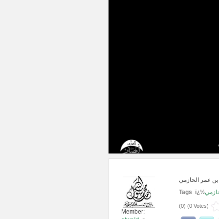
بن عمر الحازمي
Tags ï¿½
حازمي
(
0
) (
0 Votes
)
Member: