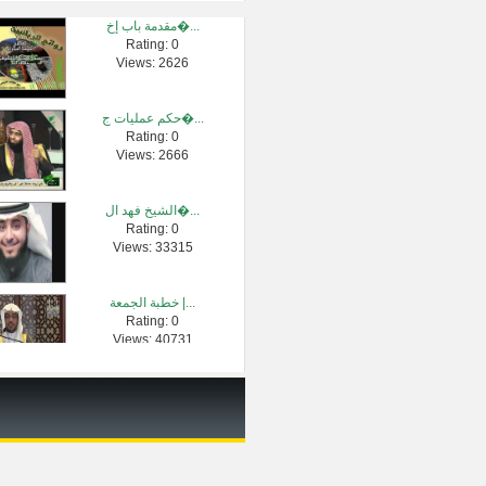
مقدمة باب إخ�...
Rating: 0
30- شرح الأربع...
Views: 2626
Rating: 0
Views: 109
حكم عمليات ج�...
Rating: 0
الإستمناء ( ت...
Views: 2666
Rating: 0
Views: 2259
الشيخ فهد ال�...
Rating: 0
طارق السويدا...
Views: 33315
Rating: 0
Views: 3485
خطبة الجمعة |...
Rating: 0
خطبة جمعة ال�...
Views: 40731
Rating: 0
Views: 27273
دروس الحرمين...
Rating: 0
Views: 862