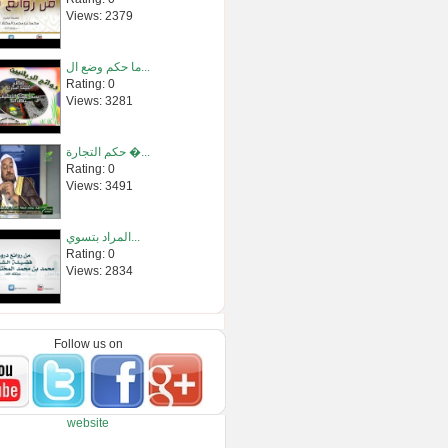
Views: 2379
ما حكم وضع ال...
Rating: 0
Views: 3281
حكم التجارة �...
Rating: 0
Views: 3491
المراد بتسوي...
Rating: 0
Views: 2834
سورة البقرة -...
Rating: 0
Follow us on
Views: 8359469
اليقين الحقي...
website
Rating: 0
Views: 401791