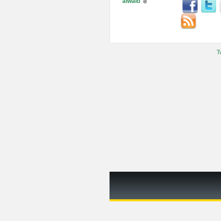
alwaid
T