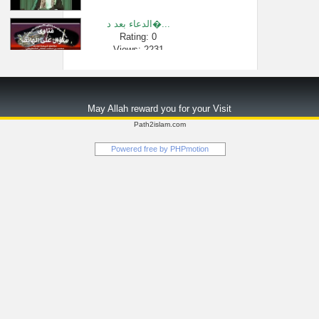
الدعاء بعد د�...
Rating: 0
Views: 2231
سبعة عواصم م�...
Rating: 0
May Allah reward you for your Visit
Views: 47875
Path2islam.com
حكم لبس عباي�...
Powered free by
PHPmotion
Rating: 0
Views: 2447
شاركة في غسل ...
Rating: 0
Views: 3134
شرح لمعة الا�...
Rating: 0
Views: 2584