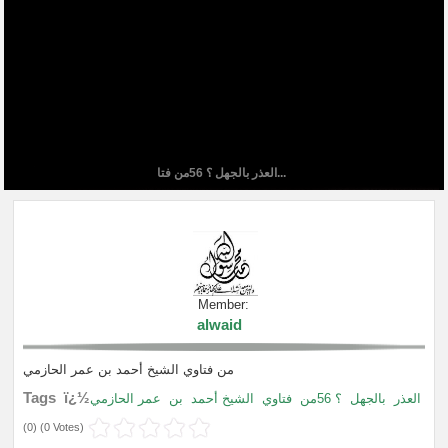
العذر بالجهل ؟ 56من فتا...
Member:
alwaid
من فتاوي الشيخ أحمد بن عمر الحازمي
Tags ï¿½
العذر
بالجهل
؟ 56من
فتاوي
الشيخ أحمد
بن
عمر الحازمي
(
0
) (
0 Votes
)