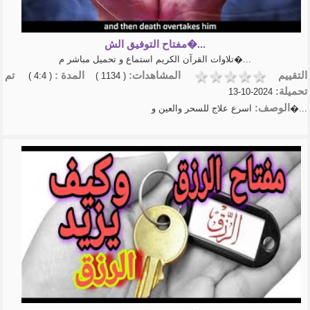
عبدالخالق ال...
كيف تعلق قلبك بالله - كلام يثلج
الصدور وير...
مفتاح التوفيق الش�...
تلاوة القرآن الكريم شريف
تلاوات القرآن الكريم استماع و تحميل مباشر م�...
مصطفى
روائع الربانيين
التقييم
المشاهدات:
المدة :
تم
( 4:4 )
( 1134 )
الشيخ عبد السلام الشوير
تحميلة:
2024-10-13
شرح الأربعين النووية | الشيخ
الوصف:
اسرع علاج للسحر والعين و�...
أ.د.عبدالسلا�...
- الشيخ عبد الرزاق البدر-شرح
الأربعين الن�...
منهاج المسلم الشيخ أبوبكر
الجزائري