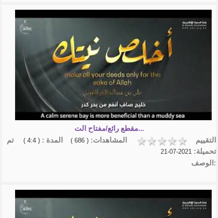
مقطع رائع/مفتاح الت...
التقييم
المشاهدات:
المدة :
تم
( 4:4 )
( 686 )
تحميلة:
2021-07-21
الوصف: