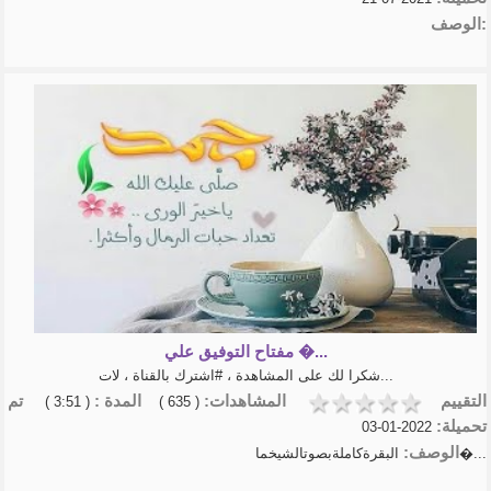
الوصف:
مفتاح التوفيق علي �...
شكرا لك على المشاهدة ، #اشترك بالقناة ، لات...
التقييم
المشاهدات:
المدة :
تم
( 3:51 )
( 635 )
تحميلة:
2022-01-03
الوصف:
البقرةكاملةبصوتالشيخما�...