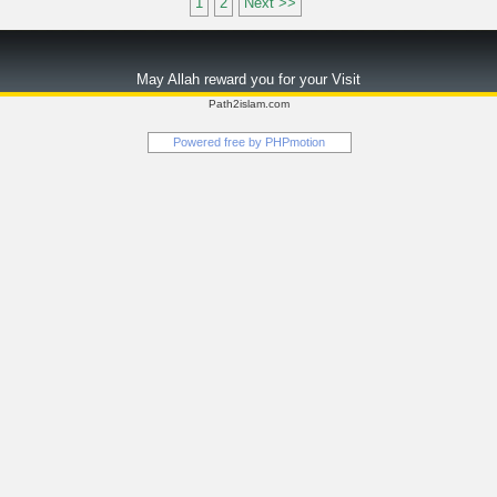
1
2
Next >>
May Allah reward you for your Visit
Path2islam.com
Powered free by
PHPmotion