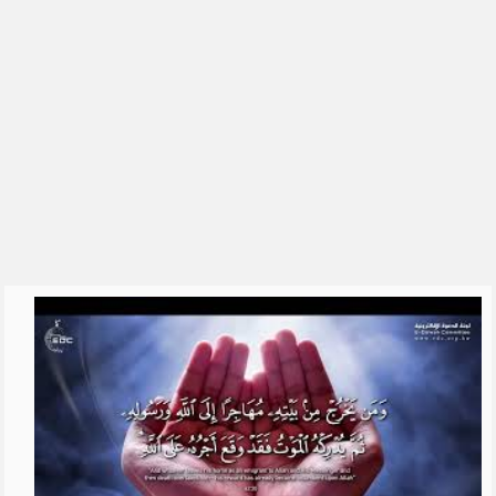
الشيخ علي الشبيلي
رياض الصالحين للشيخ ابن عثيمين
العقيدة الواسطية
السيرة النبوية
القرآن الكريم والقراءات
الحديث
التفسير
الشيخ فهد الكندري
الشيخ ناصر القطامي
الشيخ محمد بن علي الشنقيطي
للشِّيخ عبدالرزاق البدر
الشيخ أبو بكر الجزائري
شرح اسماء الله الحسنى للشيخ
عبدالرزاق ال�...
تفسير سورة البقرة - الشيخ عبد
الله محمد ال...
تفسير سورة البقرة - الشيخ ابن
عثيمين
سورة البقرة بصوت 250 قارئ
دروس الحرمين: الايمان بالله تعالى
(1) للشي�...
مفتاح التوفيق || الشيخ علي بن