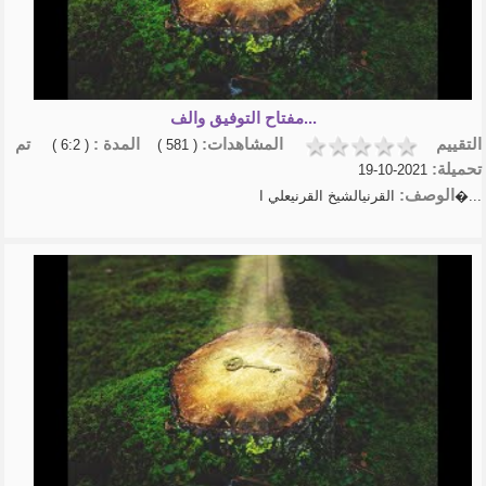
مفتاح التوفيق والف...
التقييم
المشاهدات:
المدة :
تم
( 6:2 )
( 581 )
تحميلة:
2021-10-19
الوصف:
القرنيالشيخ القرنيعلي ا�...