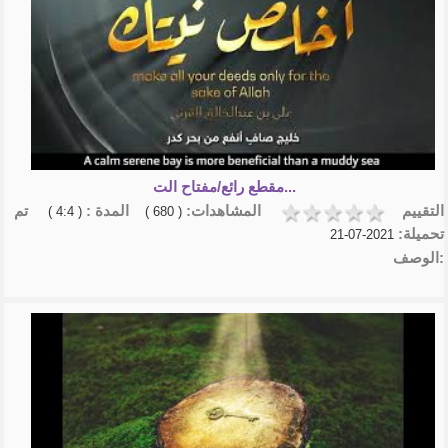
مقطع رائع/مفتاح الت...
التقييم
المشاهدات:
المدة :
تم
( 4:4 )
( 680 )
تحميلة:
2021-07-21
الوصف: