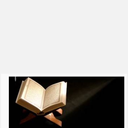
الشيخ علي الشبيلي
رياض الصالحين للشيخ ابن عثيمين
العقيدة الواسطية
السيرة النبوية
القرآن الكريم والقراءات
الحديث
التفسير
الشيخ فهد الكندري
الشيخ ناصر القطامي
الشيخ محمد بن علي الشنقيطي
للشِّيخ عبدالرزاق البدر
الشيخ أبو بكر الجزائري
شرح اسماء الله الحسنى للشيخ
عبدالرزاق ال�...
تفسير سورة البقرة - الشيخ عبد
الله محمد ال...
تفسير سورة البقرة - الشيخ ابن
عثيمين
سورة البقرة بصوت 250 قارئ
دروس الحرمين: الايمان بالله تعالى
(1) للشي�...
مفتاح التوفيق || الشيخ علي بن