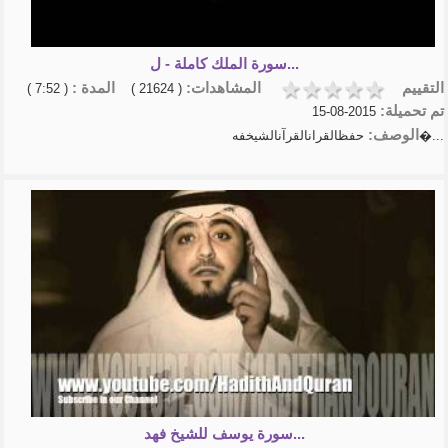
عبدالخالق ال...
كيف تعلق قلبك بالله - كلام يثلج
الصدور وير...
سورة الملك كاملة - ل...
تلاوة القرآن الكريم شريف
التقييم
المشاهدات:
المدة :
مصطفى
( 7:52 )
( 21624 )
روائع الربانيين
تم تحميلة:
2015-08-15
الشيخ عبد السلام الشوير
الوصف:
حفظالقرانالقرآنالشيخفه�...
شرح الأربعين النووية | الشيخ
أ.د.عبدالسلا�...
- الشيخ عبد الرزاق البدر-شرح
الأربعين الن�...
منهاج المسلم الشيخ أبوبكر
الجزائري
عقيدة المؤمن الشيخ أبو بكر جاب
تفسير- أيسر التفاسير لكلام العلي
الكبير - ...
سورة يوسف للشيخ فهد...